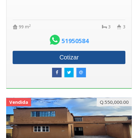
2
99 m
3
3
51950584
Cotizar
Vendida
Q.550,000.00