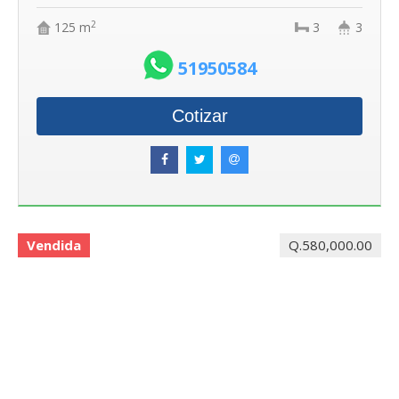
2
125 m
3
3
51950584
Cotizar
Vendida
Q.580,000.00