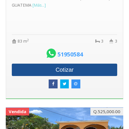
GUATEMA
[Más...]
2
83 m
3
3
51950584
Cotizar
Vendida
Q.525,000.00