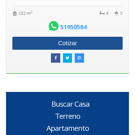
2
232 m
4
5
51950584
Cotizar
Buscar Casa
Terreno
Apartamento