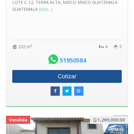
LOTE C-12, TERRA ALTA, MIXCO MIXCO GUATEMALA
GUATEMALA
[Más...]
2
232 m
4
5
51950584
Cotizar
Vendida
Q.1,269,000.00