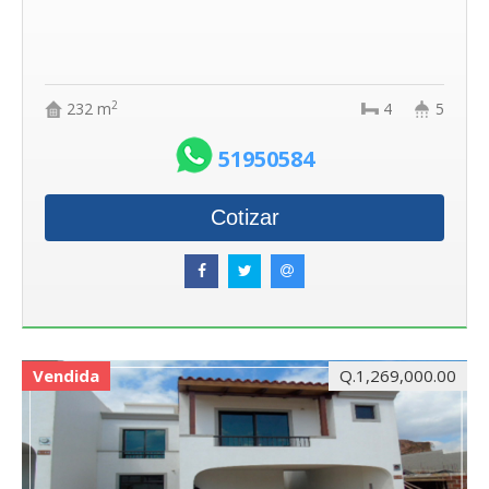
2
232 m
4
5
51950584
Cotizar
Vendida
Q.1,269,000.00