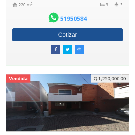
2
220 m
3
3
51950584
Cotizar
Vendida
Q.1,250,000.00