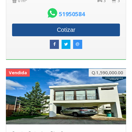
0 m
3
3
51950584
Cotizar
Vendida
Q.1,590,000.00