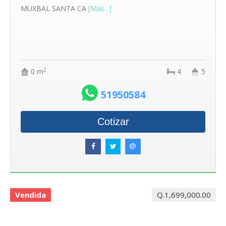
MUXBAL SANTA CA
[Más...]
2
0 m
4
5
51950584
Cotizar
Vendida
Q.1,699,000.00