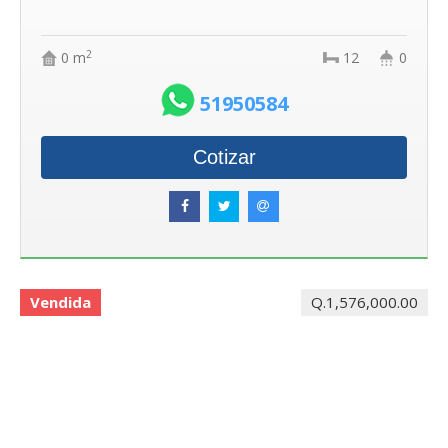
2
0 m
12
0
51950584
Cotizar
Vendida
Q.1,576,000.00