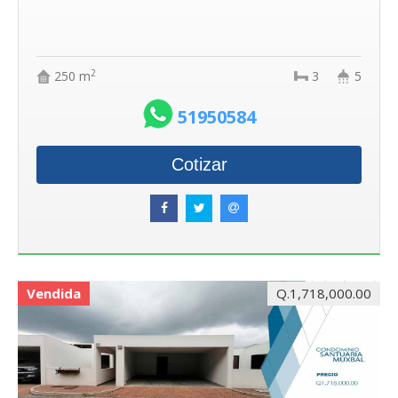
2
250 m
3
5
51950584
Cotizar
Vendida
Q.1,718,000.00