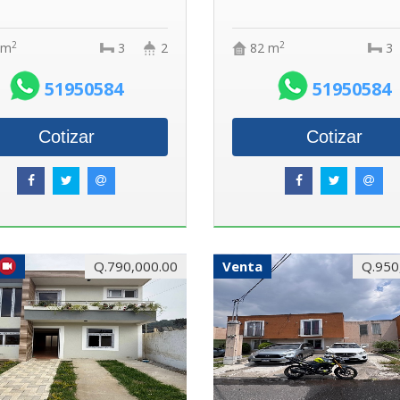
2
2
 m
3
2
82 m
3
51950584
51950584
Cotizar
Cotizar
Q.790,000.00
Venta
Q.950