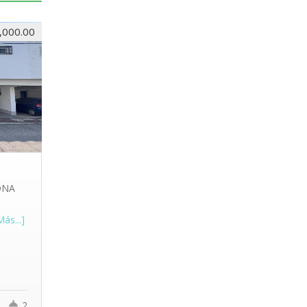
,000.00
ONA
Más...]
2