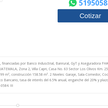
5195058
Cotizar
, financiadas por Banco Indusctrial, Banrural, GyT y Aseguradora FHA
ATEMALA, Zona 2, Villa Capri, Casa No. 63 Sector Los Olivos Km. 25
7.99 m², construcción 158.58 m². 2 Niveles: Garaje, Sala-Comedor, Coc
to Bancario, tasa de interés del 6.5% anual, enganche del 20% y plaz
584. III