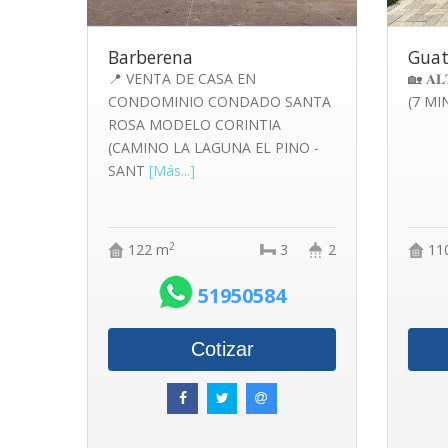
Barberena
Gua
📍 VENTA DE CASA EN
🏡 𝐀𝐋
CONDOMINIO CONDADO SANTA
(7 M
ROSA MODELO CORINTIA
(CAMINO LA LAGUNA EL PINO -
SANT
[Más...]
2
122 m
3
2
11
51950584
Cotizar