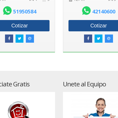
51950584
42140600
Cotizar
Cotizar
iate Gratis
Unete al Equipo