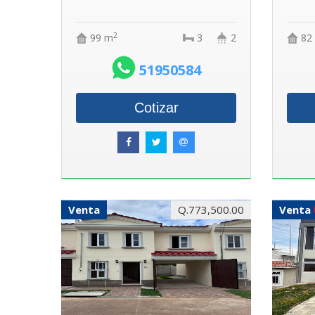
2
99 m
3
2
82
51950584
Cotizar
Venta
Q.773,500.00
Venta