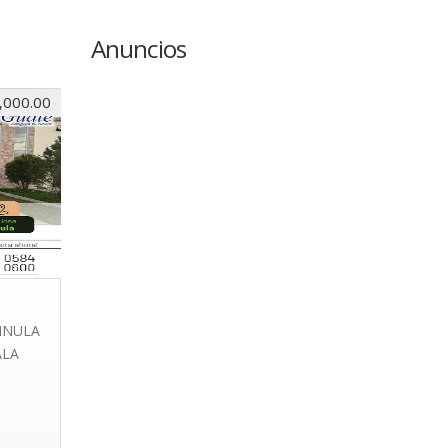
Anuncios
,000.00
INULA
ALA