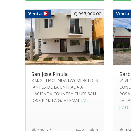
Venta
Q.995,000.00
Venta
San Jose Pinula
Barb
KM. 24 HACIENDA LAS MERCEDES
📍 VE
(ANTES DE LA ENTRADA A
COND
HACIENDA COUNTRY CLUB) SAN
ROSA
JOSE PINULA GUATEMAL
[Más...]
LA LA
[Más..
2
138 m
4
3
16