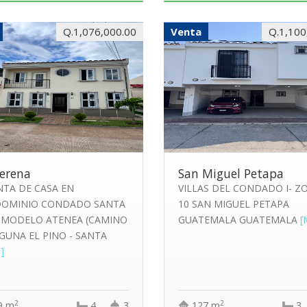
Q.1,076,000.00
Venta
Q.1,100
erena
San Miguel Petapa
NTA DE CASA EN
VILLAS DEL CONDADO I- Z
OMINIO CONDADO SANTA
10 SAN MIGUEL PETAPA
 MODELO ATENEA (CAMINO
GUATEMALA GUATEMALA
[
GUNA EL PINO - SANTA
.]
2
2
9 m
4
3
127 m
3