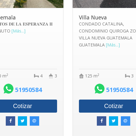
temala
Villa Nueva
𝐎𝐒 𝐃𝐄 𝐋𝐀 𝐄𝐒𝐏𝐄𝐑𝐀𝐍𝐙𝐀 𝐈𝐈
CONDADO CATALINA,
INUTO
[Más...]
CONDOMINIO QUIROGA ZO
VILLA NUEVA GUATEMALA
GUATEMALA
[Más...]
2
2
0 m
4
3
125 m
3
51950584
51950584
Cotizar
Cotizar