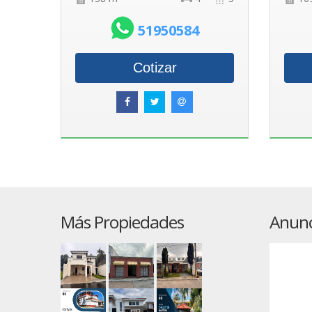
51950584
Cotizar
Más Propiedades
Anunc